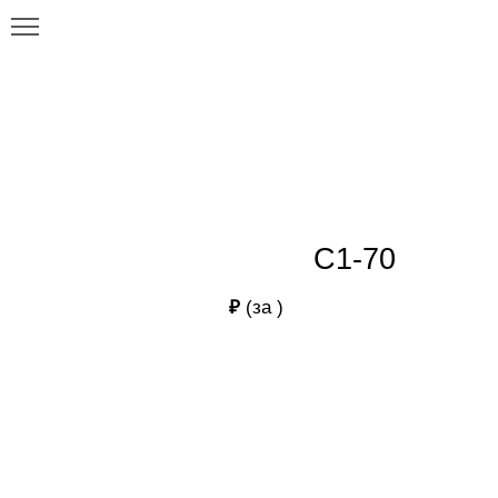
Главная
Каталог
C1-70
C1-70
C1-70
₽
(за
)