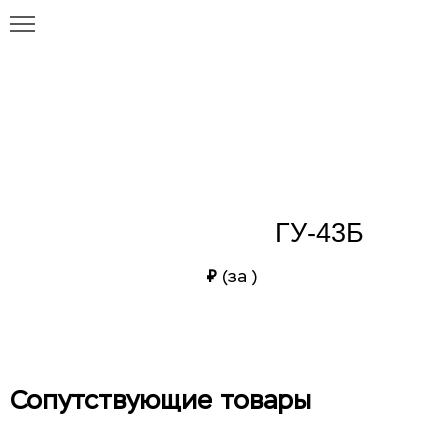
Главная
Каталог
ГУ-43Б
ГУ-43Б
ГУ-43Б
₽
(за
)
Сопутствующие товары