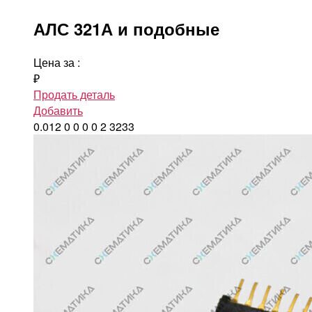
АЛС 321А и подобные
Цена за
:
₽
Продать деталь
Добавить
0.012
0
0
0
0
2
3233