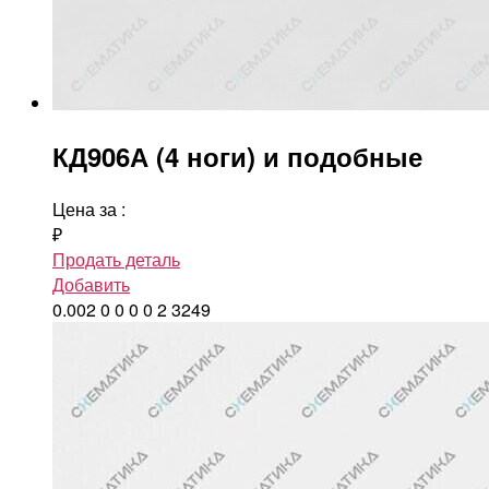
КД906А (4 ноги) и подобные
Цена за
:
₽
Продать деталь
Добавить
0.002
0
0
0
0
2
3249