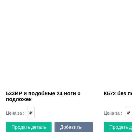
533ИР и подобные 24 ноги 0
К572 без п
подложек
₽
₽
Цена за
:
Цена за
:
Продать деталь
Добавить
Продать д