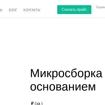
Скупк
Скачать прайс
ТЫ
БЛОГ
КОНТАКТЫ
орка с желтым ос
Микросборка
основанием
₽
(за
)