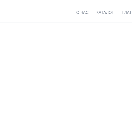
О НАС
КАТАЛОГ
ПЛА
Главная
Каталог
Микросборка с желтым основанием
Микросб