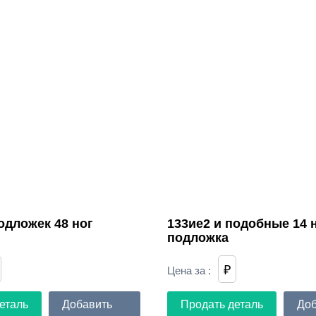
одложек 48 ног
133ие2 и подобные 14 н
подложка
₽
Цена за
:
еталь
Добавить
Продать деталь
Доб