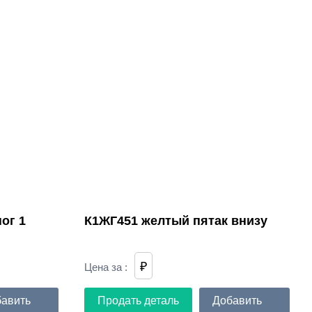
ог 1
К1ЖГ451 желтый пятак внизу
₽
Цена за
:
авить
Продать деталь
Добавить