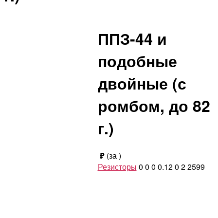
ППЗ-44 и
подобные
двойные (с
ромбом, до 82
г.)
₽
(за
)
Резисторы
0
0
0
0.12
0
2
2599