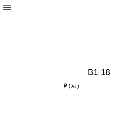
Главная
Каталог
В1-18
В1-18
В1-18
₽
(за
)